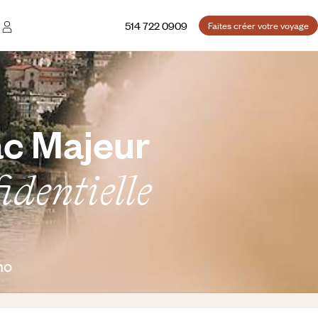
514 722 0909
Faites créer votre voyage
ac Majeur
identielle
no