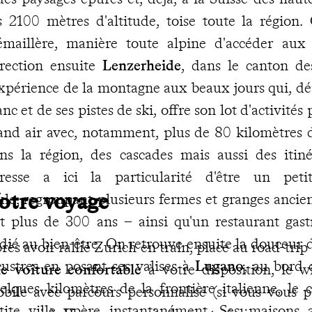
s 2100 mètres d'altitude, toise toute la région
émaillère, manière toute alpine d'accéder au
rection ensuite
Lenzerheide
, dans le canton de
expérience de la montagne aux beaux jours qui, 
anc et de ses pistes de ski, offre son lot d'activité
and air avec, notamment, plus de 80 kilomètres 
ns la région, des cascades mais aussi des itin
resse a ici la particularité d'être un peti
otre voyage
ule, regroupant plusieurs fermes et granges ancie
t plus de 300 ans – ainsi qu'un restaurant gas
dié au bien-être. On retrouve ensuite la douceur d
rès avoir rallié Zurich en train, place au road-tri
custres en posant ses valises à
Lugano
, au bord
e voiture confortable
à votre disposition, le 
elques kilomètres de la frontière italienne, le
bile avec parcours personnalisé (si vous vous p
tite ville opère instantanément. Ses maisons 