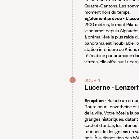
Quatre-Cantons. Les sommet
moment hors du temps.
Également prévue - L'ascen
2100 mètres, le mont Pilatus
le sommet depuis Alpnachsta
à crémaillère le plus raide 
panorama est inoubliable : o
station inférieure de Kriens 
télécabine panoramique dont
vitrées, elle offre sur Luce
JOUR 4
Lucerne - Lenzer
En option -
Balade au cœur d
Route pour Lenzerheide et in
de la ville. Votre hôtel a l
granges historiques, datant 
cachet d'antan, les intérieu
touches de design mis en val
bois. À la disposition des h