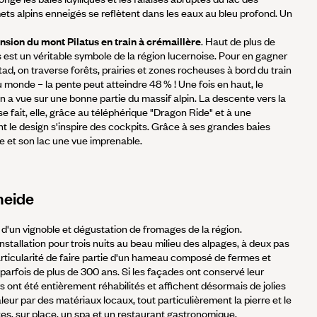
s alpins enneigés se reflètent dans les eaux au bleu profond. Un
sion du mont Pilatus en train à crémaillère
. Haut de plus de
 est un véritable symbole de la région lucernoise. Pour en gagner
d, on traverse forêts, prairies et zones rocheuses à bord du train
du monde – la pente peut atteindre 48 % ! Une fois en haut, le
n a vue sur une bonne partie du massif alpin. La descente vers la
se fait, elle, grâce au téléphérique "Dragon Ride" et à une
 le design s'inspire des cockpits. Grâce à ses grandes baies
rne et son lac une vue imprenable.
heide
'un vignoble et dégustation de fromages de la région.
stallation pour trois nuits au beau milieu des alpages, à deux pas
a particularité de faire partie d'un hameau composé de fermes et
parfois de plus de 300 ans. Si les façades ont conservé leur
rs ont été entièrement réhabilités et affichent désormais de jolies
eur par des matériaux locaux, tout particulièrement la pierre et le
ôtes, sur place, un spa et un restaurant gastronomique.