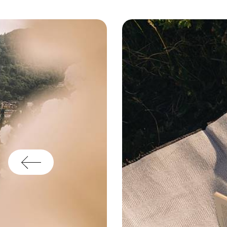
co
év