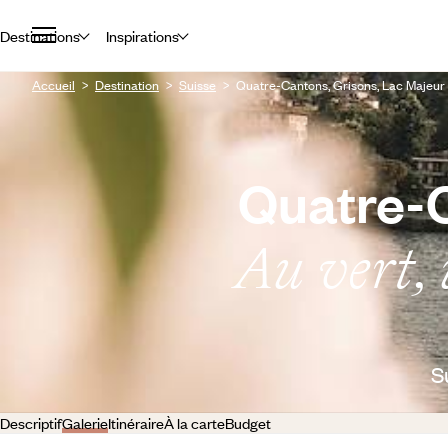
Destinations
Inspirations
Accueil
Destination
Suisse
Quatre-Cantons, Grisons, Lac Majeur 
Quatre-C
Au vert, 
S
Descriptif
Galerie
Itinéraire
À la carte
Budget