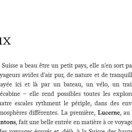
ux
 Suisse a beau être un petit pays, elle n'en sort 
yageurs avides d'air pur, de nature et de tranquil
layée ici et là par un bateau, un vélo, un tra
lécabine – elle rend possibles toutes les explor
atre escales rythment le périple, dans des env
mosphères différentes. La première,
Lucerne
, au
ntons
, fait une belle entrée en matière à ce voyag
des paysages épurés et, déjà, à la Suisse des haut