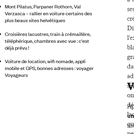
Mont Pilatus, Parpaner Rothorn, Val
se
Verzasca – rallier en voiture certains des
cr
plus beaux sites helvétiques
Di
Croisières lacustres, train à crémaillère,
l'
téléphérique, chambres avec vue : c'est
bl
déjà prévu !
gr
Voiture de location, wifi nomade, appli
da
mobile et GPS, bonnes adresses : voyager
Voyageurs
ad
V
se
on
dé
Ap
la
un
qu
mo
pe