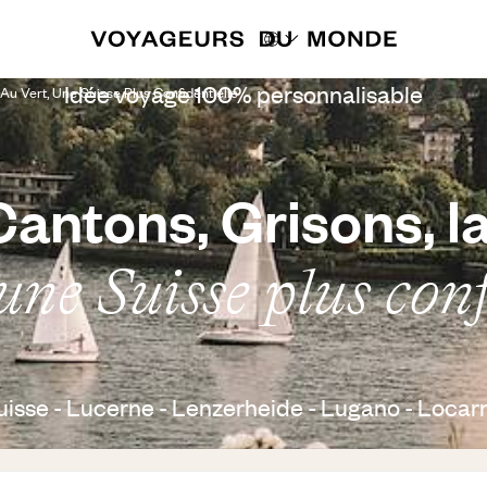
Idée voyage 100% personnalisable
Au Vert, Une Suisse Plus Confidentielle
antons, Grisons, l
une Suisse plus conf
uisse - Lucerne - Lenzerheide - Lugano - Locar