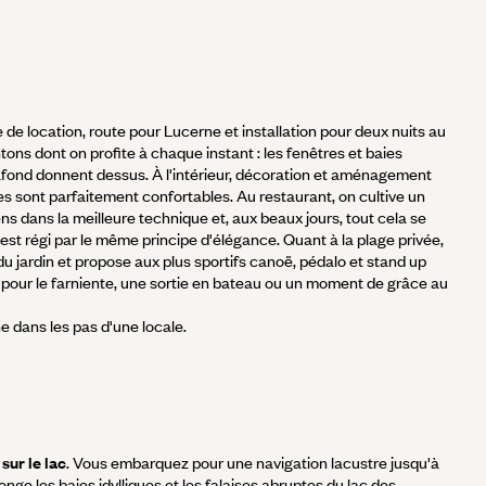
e de location, route pour Lucerne et installation pour deux nuits au
ons dont on profite à chaque instant : les fenêtres et baies
lafond donnent dessus. À l'intérieur, décoration et aménagement
 sont parfaitement confortables. Au restaurant, on cultive un
ns dans la meilleure technique et, aux beaux jours, tout cela se
est régi par le même principe d'élégance. Quant à la plage privée,
 du jardin et propose aux plus sportifs canoë, pédalo et stand up
 pour le farniente, une sortie en bateau ou un moment de grâce au
e dans les pas d'une locale.
sur le lac
. Vous embarquez pour une navigation lacustre jusqu'à
nge les baies idylliques et les falaises abruptes du lac des