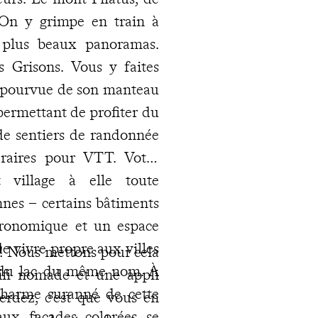
. On y grimpe en train à
x plus beaux panoramas.
s Grisons. Vous y faites
dépourvue de son manteau
s permettant de profiter du
de sentiers de randonnée
éraires pour VTT. Votre
t village à elle toute
nnes – certains bâtiments
tronomique et un espace
e vivre propre aux villes
p ! Nous mettons pour cela
 du lac du même nom. À
wifi nomade et une appli
 charme suranné de cette
erdez, c'est que vous en
aux façades colorées se