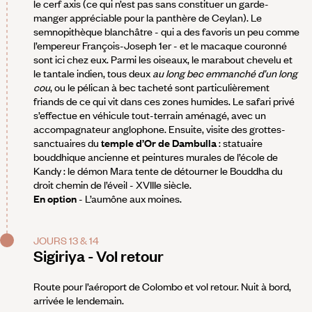
le cerf axis (ce qui n’est pas sans constituer un garde-
manger appréciable pour la panthère de Ceylan). Le
semnopithèque blanchâtre - qui a des favoris un peu comme
l’empereur François-Joseph 1er - et le macaque couronné
sont ici chez eux. Parmi les oiseaux, le marabout chevelu et
le tantale indien, tous deux
au long bec emmanché d’un long
cou
, ou le pélican à bec tacheté sont particulièrement
friands de ce qui vit dans ces zones humides. Le safari privé
s’effectue en véhicule tout-terrain aménagé, avec un
accompagnateur anglophone. Ensuite, visite des grottes-
sanctuaires du
temple d’Or de Dambulla
: statuaire
bouddhique ancienne et peintures murales de l’école de
Kandy : le démon Mara tente de détourner le Bouddha du
droit chemin de l’éveil - XVIIIe siècle.
En option
- L’aumône aux moines.
JOURS 13 & 14
Sigiriya - Vol retour
Route pour l’aéroport de Colombo et vol retour. Nuit à bord,
arrivée le lendemain.