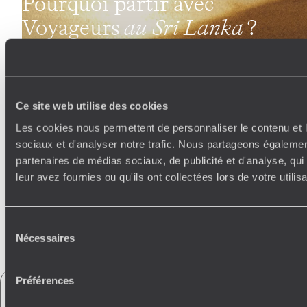
Pourquoi partir avec
Voyageurs
au Sri Lanka
?
Chaque jour, nos spécialistes composent des expériences
personnalisées selon le profil, les envies et le budget de
chaque voyageur. Ces passionnés façonnent des
Ce site web utilise des cookies
expériences relayées sur place par un réseau local de
concierges et de contacts privilégiés. Modulables à l’envie,
Les cookies nous permettent de personnaliser le contenu et l
ces voyages à la carte s’accompagnent d’une vaste gamme
sociaux et d'analyser notre trafic. Nous partageons également
de services haut de gamme (lounges, assistance 24/7,
partenaires de médias sociaux, de publicité et d'analyse, qu
carnet de voyage, appli, wifi nomade, réservation de tables…).
leur avez fournies ou qu'ils ont collectées lors de votre utili
Faites créer votre voyage
Sélection
Nécessaires
du
consentement
Préférences
Découvrez tous les services qui vous