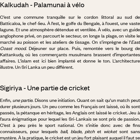
Kalkudah - Palamunai à vélo
C’est une commune tranquille sur le cordon littoral au sud de
Batticaloa, le chef-lieu. À l’est, le golfe du Bengale, à l’ouest, une vaste
lagune. Et une atmosphère détendue et ventilée. À vélo, avec un guide
anglophone privé, on parcourt le secteur, on longe la plage, on visite le
marché au poisson et les ateliers de tissage. On s’imprègne de l’
East
Coast mood
. Déjeuner sur place. Puis, remontée vers le bourg d
Kattankudy, où les commerçants musulmans brassent d’importantes
affaires. L’islam est ici bien implanté et donne le ton. L’architecture
illustre. Un Sri Lanka un peu différent.
Sigiriya - Une partie de cricket
Enfin,
une partie
. Disons une initiation. Quant on sait qu’un match peu
durer plusieurs jours. Un peu comme les Français ont laissé, où ils sont
passés, la pétanque en héritage, les Anglais ont laissé le cricket. Jeu à
l’aura énigmatique pour lequel les Sri-Lankais se sont pris de passion.
C’est à peu près le sport national. On s’initie donc avec de fins
connaisseurs, pour lesquels
ball
,
blade
,
pitch
et
wicket
sont san
mystère. À la pratique, le cricket est un jeu fort plaisant auquel il faut se