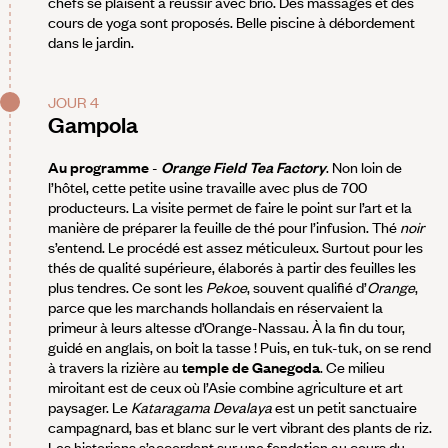
chefs se plaisent à réussir avec brio. Des massages et des
cours de yoga sont proposés. Belle piscine à débordement
dans le jardin.
JOUR 4
Gampola
Au programme
-
Orange Field Tea Factory
. Non loin de
l’hôtel, cette petite usine travaille avec plus de 700
producteurs. La visite permet de faire le point sur l’art et la
manière de préparer la feuille de thé pour l’infusion. Thé
noir
s’entend. Le procédé est assez méticuleux. Surtout pour les
thés de qualité supérieure, élaborés à partir des feuilles les
plus tendres. Ce sont les
Pekoe
, souvent qualifié d’
Orange
,
parce que les marchands hollandais en réservaient la
primeur à leurs altesse d’Orange-Nassau. À la fin du tour,
guidé en anglais, on boit la tasse ! Puis, en tuk-tuk, on se rend
à travers la rizière au
temple de Ganegoda
. Ce milieu
miroitant est de ceux où l’Asie combine agriculture et art
paysager. Le
Kataragama Devalaya
est un petit sanctuaire
campagnard, bas et blanc sur le vert vibrant des plants de riz.
Les historiens s’accordent sur une fondation au cours du