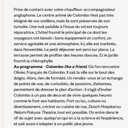
Prise de contact avec votre chauffeur-accompagnateur
anglophone. Le centre animé de Colombo n’est pas très
éloigné de vos oreillers, mais ils sont préservés de son
tumulte. Une nuit paisible à l’issue du vol est toujours
réparatrice. L’hôtel fournit le principal de ce dont les
voyageurs ont besoin : bons équipement et confort, un
service agréable et une atmosphère. Ici, elle est marbrée,
dans l’ensemble. Le petit déjeuner est servi sur place. La
terrasse permet de profiter des heures douces. Et le jardin
fournit la chlorophylle.
Au programme
-
Colombo
like a friend
. Où l’on rencontre
Olivier, Français de Colombo. Il sait la ville sur le bout des
doigts. Alors, rien de formaté. Un rendez-vous et un échange
de points de vue, de curiosités, de passions, d’attentes,
permettent de dresser le plan d’action : il s’agit d’inviter
Colombo à un pas de deux et de vivre quelques heures
comme le font ses habitants. Port ou lac, culture ou
divertissement, cricket ou cuisine de rue,
Dutch Hospital
ou
Nelum Pokuna Theatre
, tout est possible. On entre dans le
vif du sujet avec quelqu’un qui en a la science et l’expérience,
et sait aussi s'adapter à un public plus jeune.