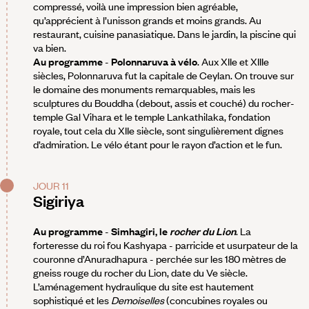
compressé, voilà une impression bien agréable,
qu’apprécient à l’unisson grands et moins grands. Au
restaurant, cuisine panasiatique. Dans le jardin, la piscine qui
va bien.
Au programme
-
Polonnaruva à vélo
. Aux XIIe et XIIIe
siècles, Polonnaruva fut la capitale de Ceylan. On trouve sur
le domaine des monuments remarquables, mais les
sculptures du Bouddha (debout, assis et couché) du rocher-
temple Gal Vihara et le temple Lankathilaka, fondation
royale, tout cela du XIIe siècle, sont singulièrement dignes
d’admiration. Le vélo étant pour le rayon d’action et le fun.
JOUR 11
Sigiriya
Au programme
-
Simhagiri, le
rocher du Lion
. La
forteresse du roi fou Kashyapa - parricide et usurpateur de la
couronne d’Anuradhapura - perchée sur les 180 mètres de
gneiss rouge du rocher du Lion, date du Ve siècle.
L’aménagement hydraulique du site est hautement
sophistiqué et les
Demoiselles
(concubines royales ou