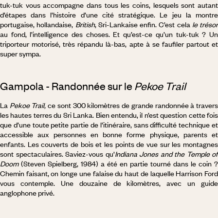
tuk-tuk vous accompagne dans tous les coins, lesquels sont autant
d’étapes dans l’histoire d’une cité stratégique. Le jeu la montre
portugaise, hollandaise,
British
, Sri-Lankaise enfin. C’est cela
le trésor
au fond, l’intelligence des choses. Et qu’est-ce qu’un tuk-tuk ? Un
triporteur motorisé, très répandu là-bas, apte à se faufiler partout et
super sympa.
Gampola - Randonnée sur le
Pekoe Trail
La
Pekoe Trail,
ce sont 300 kilomètres de grande randonnée à traver
les hautes terres du Sri Lanka. Bien entendu, il n’est question cette fois
que d’une toute petite partie de l’itinéraire, sans difficulté technique et
accessible aux personnes en bonne forme physique, parents et
enfants. Les couverts de bois et les points de vue sur les montagnes
sont spectaculaires. Saviez-vous qu’
Indiana Jones and the Temple of
Doom
(Steven Spielberg, 1984) a été en partie tourné dans le coin ?
Chemin faisant, on longe une falaise du haut de laquelle Harrison Ford
vous contemple. Une douzaine de kilomètres, avec un guide
anglophone privé.