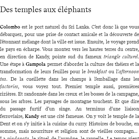
Des temples aux éléphants
Colombo
est le port naturel du Sri Lanka. C’est donc là que vous
débarquez, pour une prise de contact amicale et la découverte de
l’étonnant mélange dont la ville est issue. Ensuite, le voyage prend
le pays en écharpe. Vous montez vers les hautes terres du centre,
en direction de Kandy, pointe sud du fameux
triangle culturel
.
Une étape à
Gampola
permet d’aborder la culture des théiers et la
transformation de leurs feuilles pour le
breakfast
ou l’
afternoon
tea
. De la cueillette dans les champs à l’emballage dans les
factories
, vous voyez tout. Premier temple aussi, premières
rizières. Et randonnée dans les creux et les bosses de la campagne,
sous les arbres. Les paysages de montagne touchent. Et que dire
du passage furtif d’un singe. Au terminus d’une liaison
ferroviaire,
Kandy
est une cité fameuse. On y voit le temple de la
Dent et on s’y initie à la cuisine du curry. Histoires de bouche, en
somme, mais nourriture et religion sont de vieilles compagnes.
La
pindapata
, le rituel de l'aumône, le rappelle. Le temps vient