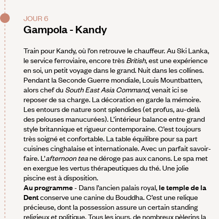
JOUR 6
Gampola - Kandy
Train pour Kandy, où l’on retrouve le chauffeur. Au Ski Lanka,
le service ferroviaire, encore très
British
, est une expérience
en soi, un petit voyage dans le grand. Nuit dans les collines.
Pendant la Seconde Guerre mondiale, Louis Mountbatten,
alors chef du
South East Asia Command
, venait ici se
reposer de sa charge. La décoration en garde la mémoire.
Les entours de nature sont splendides (et profus, au-delà
des pelouses manucurées). L’intérieur balance entre grand
style britannique et rigueur contemporaine. C’est toujours
très soigné et confortable. La table équilibre pour sa part
cuisines cinghalaise et internationale. Avec un parfait savoir-
faire. L’
afternoon tea
ne déroge pas aux canons. Le spa met
en exergue les vertus thérapeutiques du thé. Une jolie
piscine est à disposition.
Au programme
- Dans l’ancien palais royal,
le temple de la
Dent
conserve une canine du Bouddha. C’est une relique
précieuse, dont la possession assure un certain standing
religieux et politique. Tous les jours, de nombreux pèlerins la