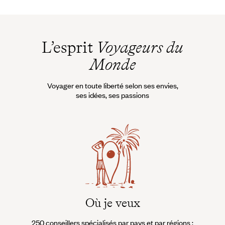
L’esprit
Voyageurs du
Monde
Voyager en toute liberté selon ses envies,
ses idées, ses passions
Où je veux
250 conseillers spécialisés par pays et par régions :
À 