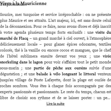
Vivre à la Mauricienne
d'explorations...
Sourire, mer turquoise et service irréprochable : on ne présente
plus Maurice et ses attraits. L’art majeur, ici, est sans doute celui
de la déconnexion. Pour ce faire, nous avons d’ores et déjà inscrit
à votre agenda plusieurs temps forts exclusifs : une
visite du
marché de Flacq
– un grand marché à ciel ouvert, à l’atmosphère
délicieusement locale – pour glaner épices odorantes, textiles
colorés, thé à la vanille ou encore cocos et mangues, que le chef
de l'hôtel sublimera ensuite devant vos yeux ; une
virée
snorkeling dans le lagon
pour voir s'affairer tout le petit monde
sous-marin ; une
partie de pêche aux oursins
suivie d'une
dégustation ; et une
balade à vélo longeant le littoral
venteux
jusqu’au village de Poste Lafayette, dont la plage est ourlée de
roches sombres. Vous êtes à chaque fois accompagnés par des
experts passionnés et passionnants. Le reste du temps, chacun est
libre de choisir son rythme et de se laisser porter : un petit
Lire la suite
déjeuner à l’ombre des palmiers dattiers, un livre que l’on ne lira
que d’un œil au bord de la piscine, un dîner mauricien les pieds