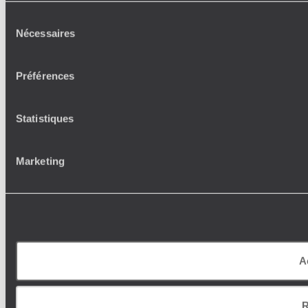
Sélection
Nécessaires
du
consentement
Préférences
Statistiques
Marketing
A
R