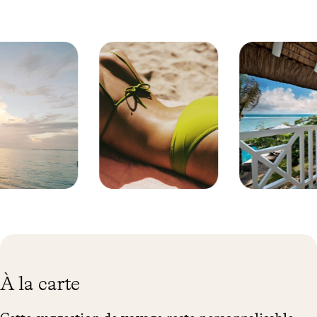
dans le sable– poisson, homard ou langouste choisis auprès des
pêcheurs locaux et fruits exotiques fraîchement cueillis. Et on ne
manquera pas de faire un détour par le centre de bien-être, installé
à même la plage, pour profiter d'un massage relaxant. Si, au cours
de la semaine, des envies soudaines surgissaient, comme
prolonger votre séjour sur les hauteurs de l'île par exemple, il
suffirait d'en informer
notre concierge francophone sur
place
. Enfin, sachez que si vous souhaitiez partager ce séjour avec
vos bambins, cela serait tout à fait faisable. La structure et les
activités sont ici adaptées aux goûts et envies de toute la famille.
Ile
Poste
Maurice
Lafayette
©
- Ile
Faustine
Maurice
Poidevin
© Droits
réservés
À la carte