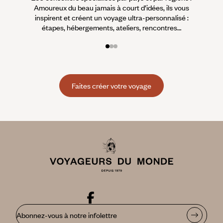
Amoureux du beau jamais à court d’idées, ils vous
fran
inspirent et créent un voyage ultra-personnalisé :
suiven
étapes, hébergements, ateliers, rencontres…
Faites créer votre voyage
Abonnez-vous à notre infolettre