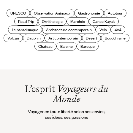
Argentine
UNESCO
Observation Animaux
Gastronomie
Autotour
Road Trip
Ornithologie
Marchés
Canoe Kayak
Ile paradisiaque
Architecture contemporain
Vélo
4x4
Volcan
Dauphin
Art contemporain
Desert
Bouddhisme
Chateau
Baleine
Baroque
L’esprit
Voyageurs du
Monde
Voyager en toute liberté selon ses envies,
ses idées, ses passions