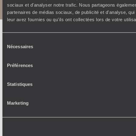
Politique de confidentialité et de Cookies
sociaux et d'analyser notre trafic. Nous partageons également
Notice légale et CGU
partenaires de médias sociaux, de publicité et d'analyse, qu
leur avez fournies ou qu'ils ont collectées lors de votre utili
Sélection
Nécessaires
du
consentement
Préférences
Statistiques
Marketing