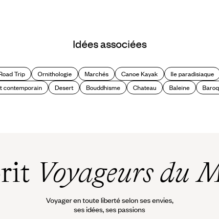
Idées associées
Road Trip
Ornithologie
Marchés
Canoe Kayak
Ile paradisiaque
t contemporain
Desert
Bouddhisme
Chateau
Baleine
Baro
prit
Voyageurs du 
Voyager en toute liberté selon ses envies,
ses idées, ses passions