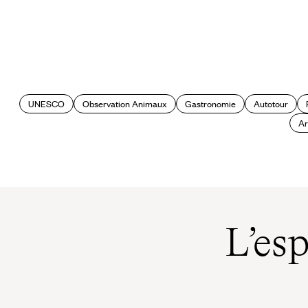
Le Mag
10 spots immanquables en
Argentine
UNESCO
Observation Animaux
Gastronomie
Autotour
Ar
L’es