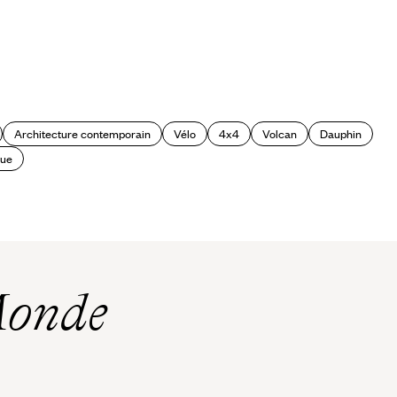
Architecture contemporain
Vélo
4x4
Volcan
Dauphin
que
Monde