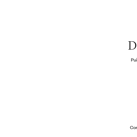
D
Pui
Con