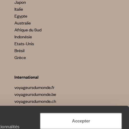
Japon
Italie
Egypte
Australie
Afrique du Sud
Indonésie
Etats-Unis
Brésil
Grèce
International
voyageursdumonde.fr
voyageursdumonde.be
voyageursdumonde.ch
voyageursdumonde.ch/de
voyageursdumonde.com
Accepter
originaltravel.co.uk
ionnalités