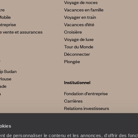
Voyage de noces
tre
Vacances en famille
Mobile
Voyager en train
treprise
Vacances d’été
e vente et assurances
Croisière
Voyage de luxe
Tour du Monde
Déconnecter
s
Plongée
ip Sudan
House
Institutionnel
made
a
Fondation d'entreprise
Carrières
Relations investisseurs
ookies
t de personnaliser le contenu et les annonces, d'offrir des fonct