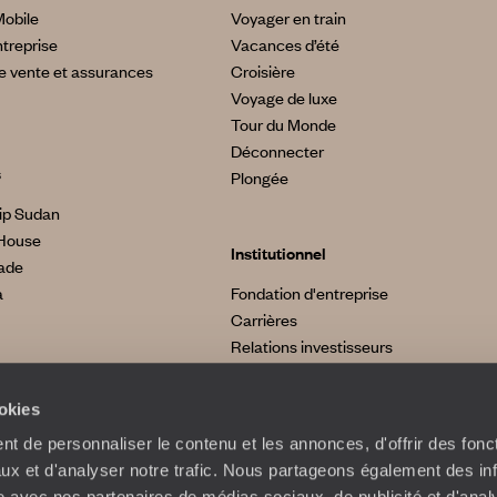
Mobile
Voyager en train
treprise
Vacances d’été
e vente et assurances
Croisière
Voyage de luxe
Tour du Monde
Déconnecter
s
Plongée
ip Sudan
House
Institutionnel
made
a
Fondation d'entreprise
Carrières
Relations investisseurs
ookies
t de personnaliser le contenu et les annonces, d'offrir des fonct
ux et d'analyser notre trafic. Nous partageons également des in
site avec nos partenaires de médias sociaux, de publicité et d'anal