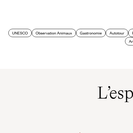
A la découverte du Venezuela
UNESCO
Observation Animaux
Gastronomie
Autotour
Ar
L’es