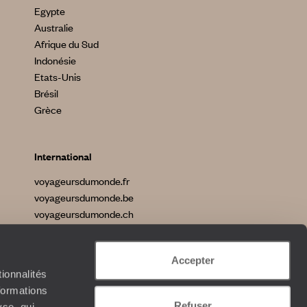
Egypte
Australie
Afrique du Sud
Indonésie
Etats-Unis
Brésil
Grèce
International
voyageursdumonde.fr
voyageursdumonde.be
voyageursdumonde.ch
voyageursdumonde.ch/de
voyageursdumonde.com
Accepter
originaltravel.co.uk
ionnalités
formations
Refuser
yse, qui