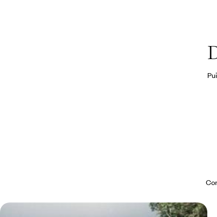
D
Pui
Con