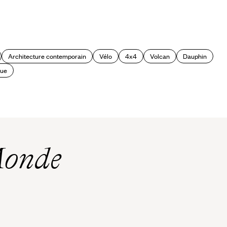
Architecture contemporain
Vélo
4x4
Volcan
Dauphin
que
Monde