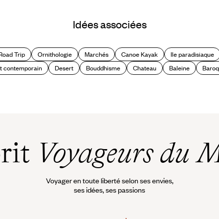
Idées associées
Road Trip
Ornithologie
Marchés
Canoe Kayak
Ile paradisiaque
t contemporain
Desert
Bouddhisme
Chateau
Baleine
Baro
prit
Voyageurs du 
Voyager en toute liberté selon ses envies,
ses idées, ses passions