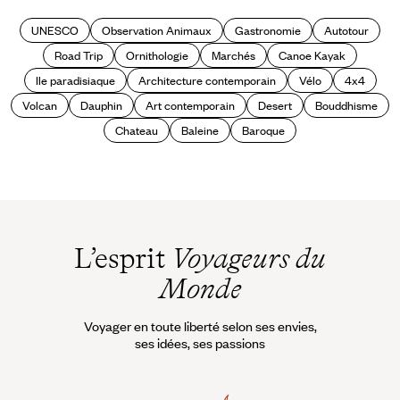
UNESCO
Observation Animaux
Gastronomie
Autotour
Road Trip
Ornithologie
Marchés
Canoe Kayak
Ile paradisiaque
Architecture contemporain
Vélo
4x4
Volcan
Dauphin
Art contemporain
Desert
Bouddhisme
Chateau
Baleine
Baroque
L’esprit
Voyageurs du
Monde
Voyager en toute liberté selon ses envies,
ses idées, ses passions