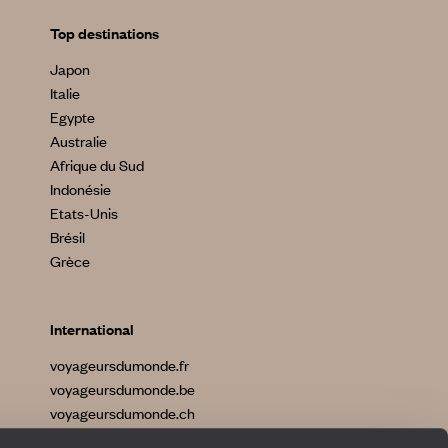
Top destinations
Japon
Italie
Egypte
Australie
Afrique du Sud
Indonésie
Etats-Unis
Brésil
Grèce
International
voyageursdumonde.fr
voyageursdumonde.be
voyageursdumonde.ch
voyageursdumonde.ch/de