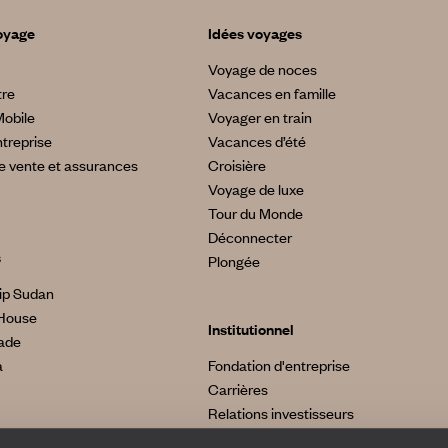
oyage
Idées voyages
Voyage de noces
tre
Vacances en famille
Mobile
Voyager en train
treprise
Vacances d’été
e vente et assurances
Croisière
Voyage de luxe
Tour du Monde
Déconnecter
s
Plongée
ip Sudan
House
Institutionnel
made
a
Fondation d'entreprise
Carrières
Relations investisseurs