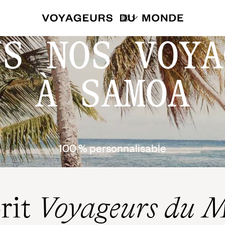
US NOS VOYA
À SAMOA
100 % personnalisable
prit
Voyageurs du 