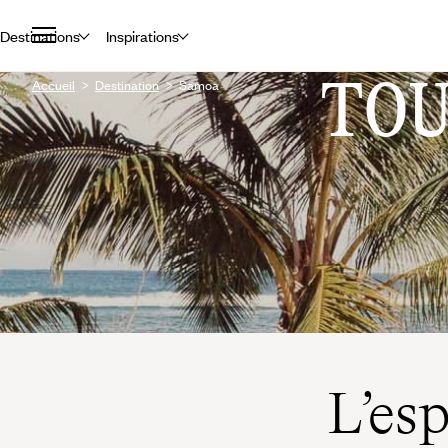
Destinations
Inspirations
TO
Accueil
Destination
Samoa
L’es