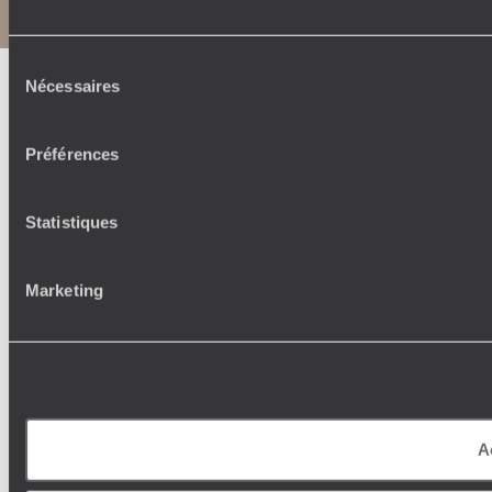
Notice légale et CGU
Sélection
Nécessaires
du
consentement
Préférences
Statistiques
Marketing
A