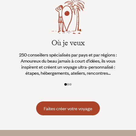
Où je veux
250 conseillers spécialisés par pays et par régions :
À 
Amoureux du beau jamais à court d’idées, ils vous
fran
inspirent et créent un voyage ultra-personnalisé :
suiven
étapes, hébergements, ateliers, rencontres…
Faites créer votre voyage