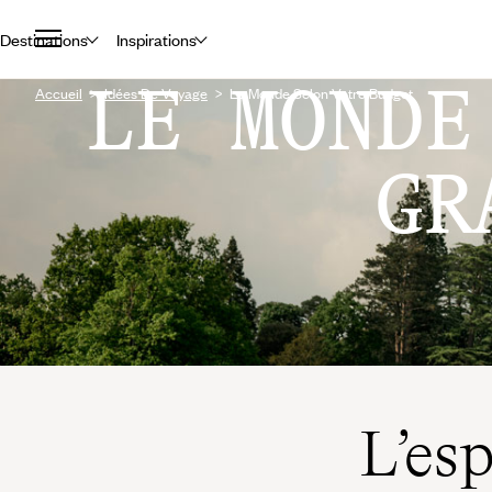
Destinations
Inspirations
LE MONDE
Accueil
Idées De Voyage
Le Monde Selon Votre Budget
GR
L’es