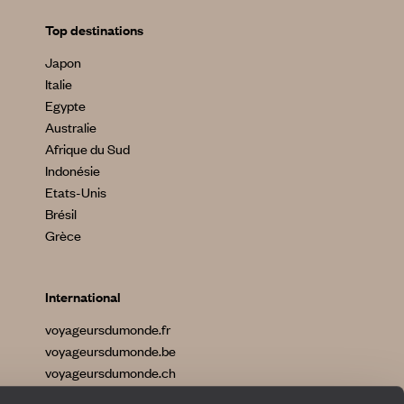
Top destinations
Japon
Italie
Egypte
Australie
Afrique du Sud
Indonésie
Etats-Unis
Brésil
Grèce
International
voyageursdumonde.fr
voyageursdumonde.be
voyageursdumonde.ch
voyageursdumonde.ch/de