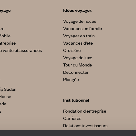
oyage
Idées voyages
Voyage de noces
tre
Vacances en famille
Mobile
Voyager en train
treprise
Vacances d’été
e vente et assurances
Croisière
Voyage de luxe
Tour du Monde
Déconnecter
s
Plongée
ip Sudan
House
Institutionnel
made
a
Fondation d'entreprise
Carrières
Relations investisseurs