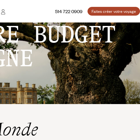
514 722 0909
Faites créer votre voyage
RE BUDGET
GNE
Monde