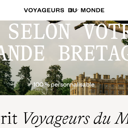
 SELON VOT
ANDE BRETA
100 % personnalisable
prit
Voyageurs du 