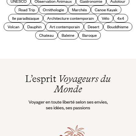
UNESCO
Observation Animaux
Gastronomie
Autotour
Road Trip
Ornithologie
Marchés
Canoe Kayak
Ile paradisiaque
Architecture contemporain
Vélo
4x4
Volcan
Dauphin
Art contemporain
Desert
Bouddhisme
Chateau
Baleine
Baroque
L’esprit
Voyageurs du
Monde
Voyager en toute liberté selon ses envies,
ses idées, ses passions