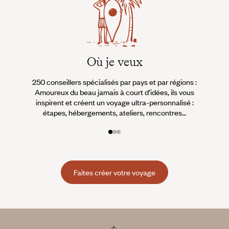
Où je veux
250 conseillers spécialisés par pays et par régions :
À 
Amoureux du beau jamais à court d’idées, ils vous
fran
inspirent et créent un voyage ultra-personnalisé :
suiven
étapes, hébergements, ateliers, rencontres…
Faites créer votre voyage